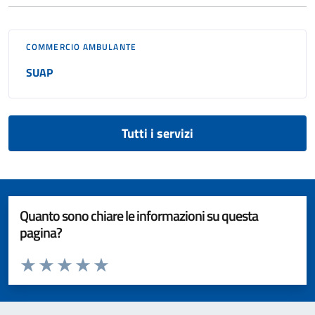
COMMERCIO AMBULANTE
SUAP
Tutti i servizi
Quanto sono chiare le informazioni su questa
pagina?
Valuta da 1 a 5 stelle la pagina
Valuta 1 stelle su 5
Valuta 2 stelle su 5
Valuta 3 stelle su 5
Valuta 4 stelle su 5
Valuta 5 stelle su 5