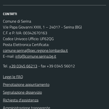
CONTATTI
Comune di Serina
V.le Papa Giovanni XXIII, 1 – 24017 - Serina (BG)
C.F. e P. IVA: 00342670163
Codice Univoco Ufficio: UF62QG
Posta Elettronica Certificata:
comune.serina@pec.regione.lombardia.it
E-mail:
info@comune.serina.bg.it
Tel.
+39 0345 66213
- fax +39 0345 56012
Leggi le FAQ
Prenotazione appuntamento
Segnalazione disservizio
Richiesta d'assistenza
Amministrazione trasparente