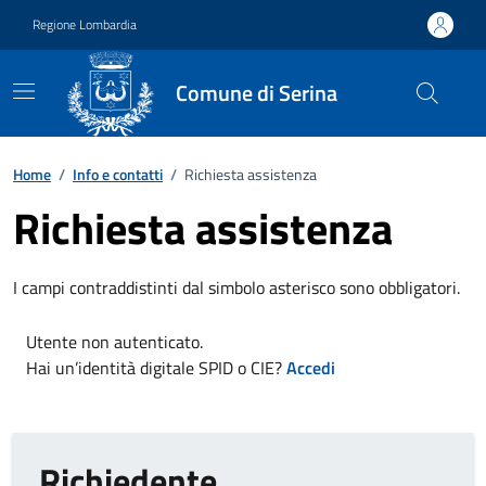
Vai ai contenuti
Vai al footer
Regione Lombardia
Comune di Serina
Home
/
Info e contatti
/
Richiesta assistenza
Richiesta assistenza
I campi contraddistinti dal simbolo asterisco sono obbligatori.
Utente non autenticato.
Hai un’identità digitale SPID o CIE?
Accedi
Richiedente