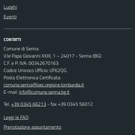
Luoghi
Eventi
CONTATTI
Comune di Serina
V.le Papa Giovanni XXIII, 1 – 24017 - Serina (BG)
C.F. e P. IVA: 00342670163
Codice Univoco Ufficio: UF62QG
Posta Elettronica Certificata:
comune.serina@pec.regione.lombardia.it
E-mail:
info@comune.serina.bg.it
Tel.
+39 0345 66213
- fax +39 0345 56012
Leggi le FAQ
Prenotazione appuntamento