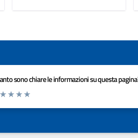
nto sono chiare le informazioni su questa pagina
a da 1 a 5 stelle la pagina
ta 1 stelle su 5
Valuta 2 stelle su 5
Valuta 3 stelle su 5
Valuta 4 stelle su 5
Valuta 5 stelle su 5