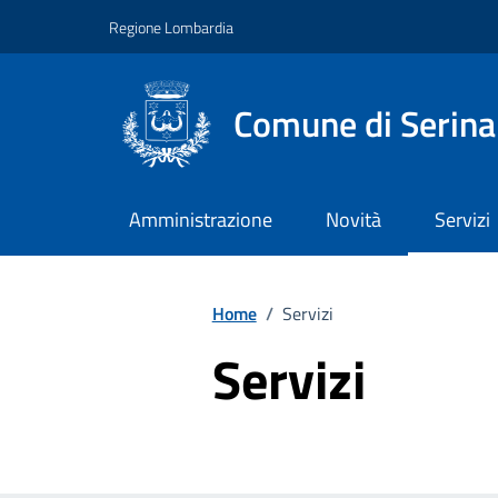
Vai ai contenuti
Vai al footer
Regione Lombardia
Comune di Serina
Amministrazione
Novità
Servizi
Home
/
Servizi
Servizi