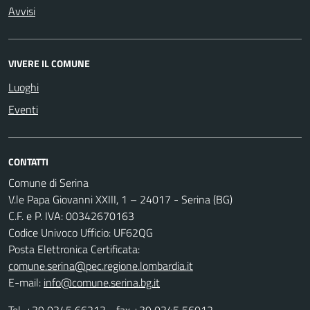
Avvisi
VIVERE IL COMUNE
Luoghi
Eventi
CONTATTI
Comune di Serina
V.le Papa Giovanni XXIII, 1 – 24017 - Serina (BG)
C.F. e P. IVA: 00342670163
Codice Univoco Ufficio: UF62QG
Posta Elettronica Certificata:
comune.serina@pec.regione.lombardia.it
E-mail:
info@comune.serina.bg.it
Tel.
+39 0345 66213
- fax +39 0345 56012