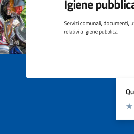
Igiene pubblic
Dettagli della
Servizi comunali, documenti, uff
relativi a Igiene pubblica
Qua
Valut
Valu