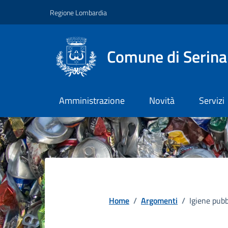
Vai ai contenuti
Vai al footer
Regione Lombardia
Comune di Serina
Amministrazione
Novità
Servizi
Home
/
Argomenti
/
Igiene pubb