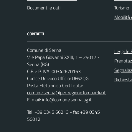
Documenti e dati
Turismo
Mobilità 
CONTATTI
Comune di Serina
Leggi le
V.le Papa Giovanni XXIII, 1 – 24017 -
Prenota
Serina (BG)
Segnalazi
C.F. e P. IVA: 00342670163
Codice Univoco Ufficio: UF62QG
Richiesta
Posta Elettronica Certificata:
comune.serina@pec.regione.lombardia.it
E-mail:
info@comune.serina.bg.it
Tel.
+39 0345 66213
- fax +39 0345
56012