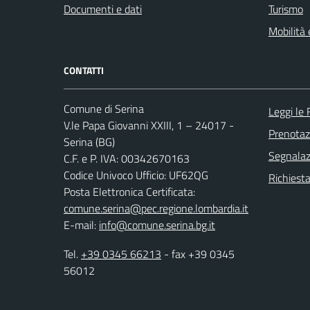
Documenti e dati
Turismo
Mobilità 
CONTATTI
Comune di Serina
Leggi le
V.le Papa Giovanni XXIII, 1 – 24017 -
Prenota
Serina (BG)
Segnalazi
C.F. e P. IVA: 00342670163
Codice Univoco Ufficio: UF62QG
Richiesta
Posta Elettronica Certificata:
comune.serina@pec.regione.lombardia.it
E-mail:
info@comune.serina.bg.it
Tel.
+39 0345 66213
- fax +39 0345
56012