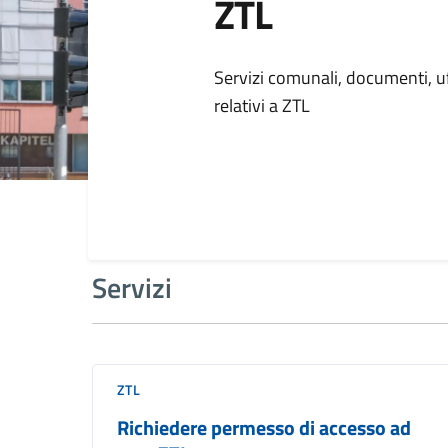
ZTL
Dettagli della
Servizi comunali, documenti, uff
relativi a ZTL
Servizi
ZTL
Richiedere permesso di accesso ad