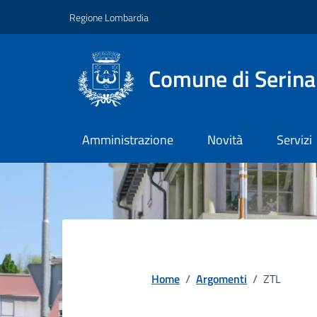
Vai ai contenuti
Vai al footer
Regione Lombardia
Comune di Serina
Amministrazione
Novità
Servizi
Home
/
Argomenti
/
ZTL