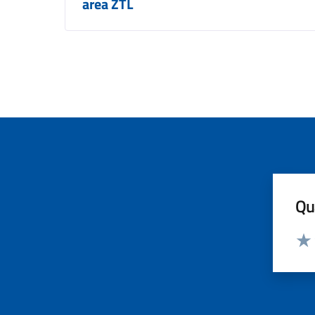
area ZTL
Qua
Valut
Valu