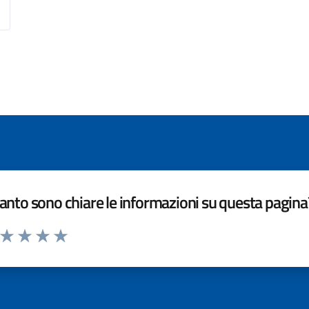
nto sono chiare le informazioni su questa pagina
a da 1 a 5 stelle la pagina
ta 1 stelle su 5
Valuta 2 stelle su 5
Valuta 3 stelle su 5
Valuta 4 stelle su 5
Valuta 5 stelle su 5