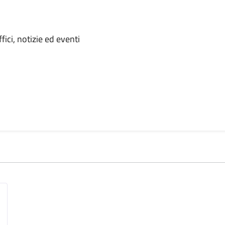
 notizia
ici, notizie ed eventi