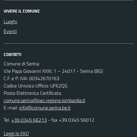
VIVERE IL COMUNE
Luoghi
Eventi
CONTATTI
Comune di Serina
V.le Papa Giovanni XXIII, 1 – 24017 - Serina (BG)
C.F. e P. IVA: 00342670163
Codice Univoco Ufficio: UF62QG
Posta Elettronica Certificata:
comune.serina@pec.regione.lombardia.it
E-mail:
info@comune.serina.bg.it
Tel.
+39 0345 66213
- fax +39 0345 56012
Leggi le FAQ