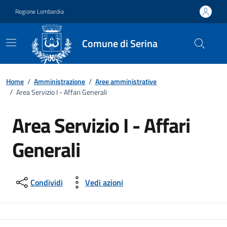
Vai ai contenuti
Vai al footer
Regione Lombardia
Comune di Serina
Home
/
Amministrazione
/
Aree amministrative
/
Area Servizio I - Affari Generali
Area Servizio I - Affari
Generali
Condividi
Vedi azioni