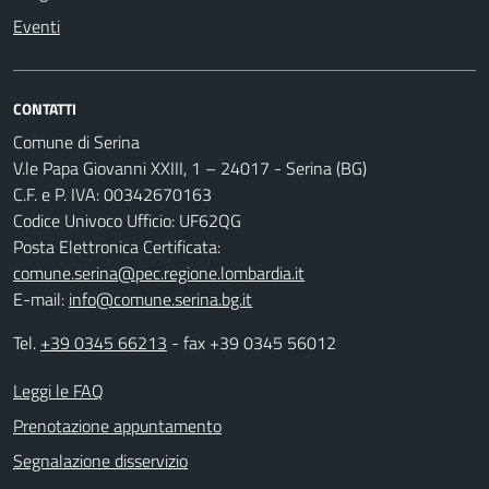
Eventi
CONTATTI
Comune di Serina
V.le Papa Giovanni XXIII, 1 – 24017 - Serina (BG)
C.F. e P. IVA: 00342670163
Codice Univoco Ufficio: UF62QG
Posta Elettronica Certificata:
comune.serina@pec.regione.lombardia.it
E-mail:
info@comune.serina.bg.it
Tel.
+39 0345 66213
- fax +39 0345 56012
Leggi le FAQ
Prenotazione appuntamento
Segnalazione disservizio