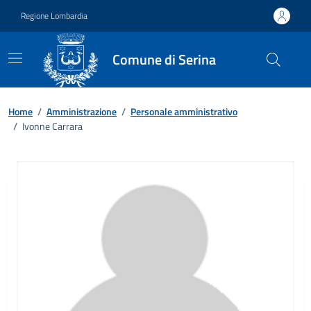
Vai ai contenuti
Vai al footer
Regione Lombardia
Comune di Serina
Home
/
Amministrazione
/
Personale amministrativo
/
Ivonne Carrara