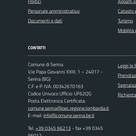
Politici
Appalti p
Personale amministrativo
Catasto e
Documenti e dati
Turismo
Mobilità 
CONTATTI
Comune di Serina
Leggi le
V.le Papa Giovanni XXIII, 1 – 24017 -
Prenota
Serina (BG)
Segnalazi
C.F. e P. IVA: 00342670163
Codice Univoco Ufficio: UF62QG
Richiesta
Posta Elettronica Certificata:
comune.serina@pec.regione.lombardia.it
E-mail:
info@comune.serina.bg.it
Tel.
+39 0345 66213
- fax +39 0345
56012