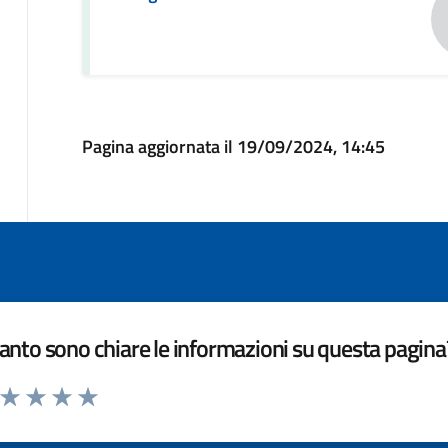
Pagina aggiornata il 19/09/2024, 14:45
nto sono chiare le informazioni su questa pagina
a da 1 a 5 stelle la pagina
ta 1 stelle su 5
Valuta 2 stelle su 5
Valuta 3 stelle su 5
Valuta 4 stelle su 5
Valuta 5 stelle su 5