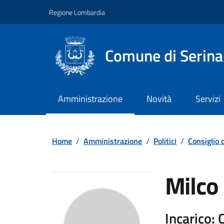
Vai ai contenuti
Vai al footer
Regione Lombardia
Comune di Serina
Amministrazione
Novità
Servizi
Home
/
Amministrazione
/
Politici
/
Consiglio
Milco
Incarico: 