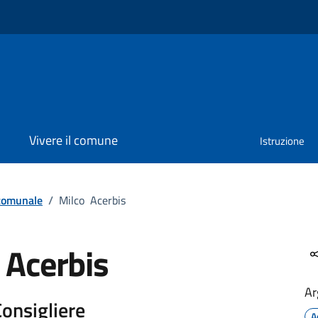
Vivere il comune
Istruzione
 comunale
/
Milco Acerbis
 Acerbis
Ar
Consigliere
A