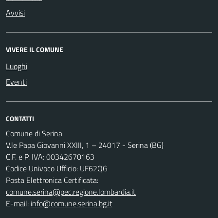
Avvisi
VIVERE IL COMUNE
Luoghi
Eventi
CONTATTI
Comune di Serina
V.le Papa Giovanni XXIII, 1 – 24017 - Serina (BG)
C.F. e P. IVA: 00342670163
Codice Univoco Ufficio: UF62QG
Posta Elettronica Certificata:
comune.serina@pec.regione.lombardia.it
E-mail:
info@comune.serina.bg.it