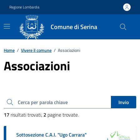
Vai ai contenuti
Vai al footer
Regione Lombardia
Comune di Serina
Home
/
Vivere il comune
/
Associazioni
Associazioni
Cerca una parola chiave
Invio
17
risultati trovati,
2
pagine trovate.
Sottosezione C.A.I. "Ugo Carrara"