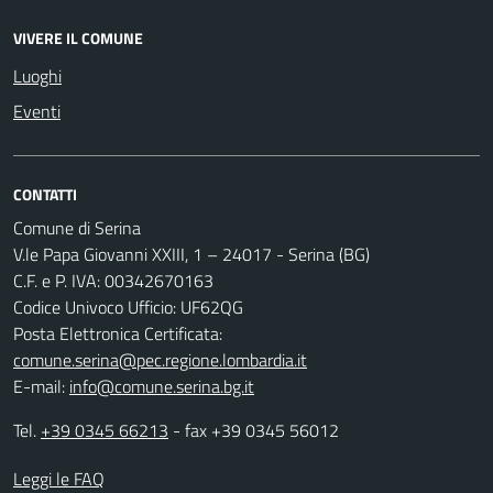
VIVERE IL COMUNE
Luoghi
Eventi
CONTATTI
Comune di Serina
V.le Papa Giovanni XXIII, 1 – 24017 - Serina (BG)
C.F. e P. IVA: 00342670163
Codice Univoco Ufficio: UF62QG
Posta Elettronica Certificata:
comune.serina@pec.regione.lombardia.it
E-mail:
info@comune.serina.bg.it
Tel.
+39 0345 66213
- fax +39 0345 56012
Leggi le FAQ