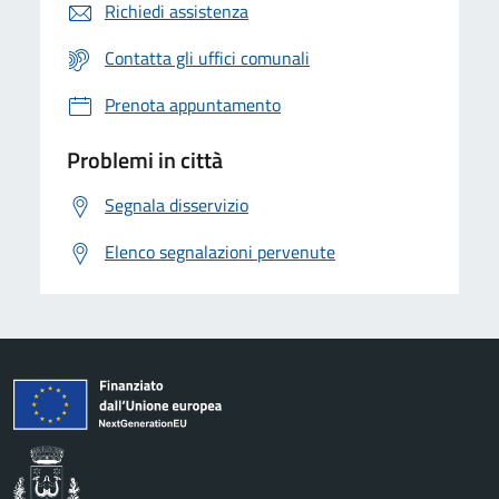
Richiedi assistenza
Contatta gli uffici comunali
Prenota appuntamento
Problemi in città
Segnala disservizio
Elenco segnalazioni pervenute