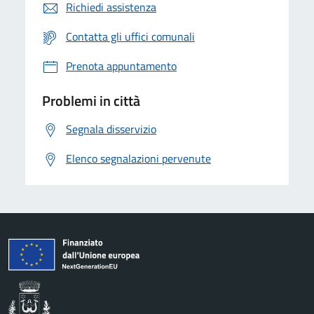
Richiedi assistenza
Contatta gli uffici comunali
Prenota appuntamento
Problemi in città
Segnala disservizio
Elenco segnalazioni pervenute