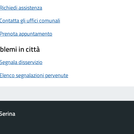
Richiedi assistenza
Contatta gli uffici comunali
Prenota appuntamento
blemi in città
Segnala disservizio
Elenco segnalazioni pervenute
Serina