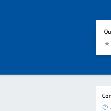
Qua
Valut
Valu
Con