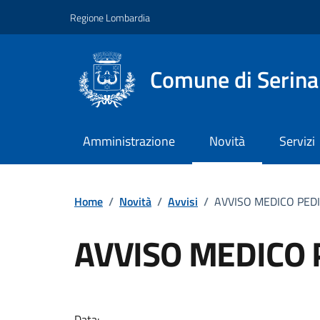
Vai ai contenuti
Vai al footer
Regione Lombardia
Comune di Serina
Amministrazione
Novità
Servizi
Home
/
Novità
/
Avvisi
/
AVVISO MEDICO PED
AVVISO MEDICO 
Dettagli della notizi
Data: