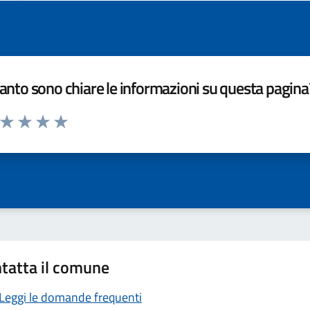
nto sono chiare le informazioni su questa pagina
a da 1 a 5 stelle la pagina
ta 1 stelle su 5
Valuta 2 stelle su 5
Valuta 3 stelle su 5
Valuta 4 stelle su 5
Valuta 5 stelle su 5
tatta il comune
Leggi le domande frequenti