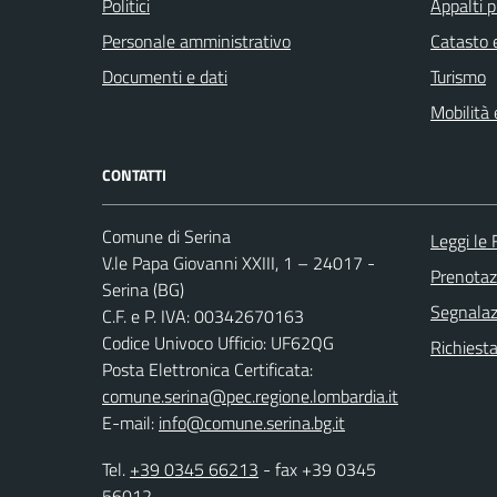
Politici
Appalti p
Personale amministrativo
Catasto e
Documenti e dati
Turismo
Mobilità 
CONTATTI
Comune di Serina
Leggi le
V.le Papa Giovanni XXIII, 1 – 24017 -
Prenota
Serina (BG)
Segnalazi
C.F. e P. IVA: 00342670163
Codice Univoco Ufficio: UF62QG
Richiesta
Posta Elettronica Certificata:
comune.serina@pec.regione.lombardia.it
E-mail:
info@comune.serina.bg.it
Tel.
+39 0345 66213
- fax +39 0345
56012