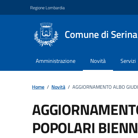
Vai ai contenuti
Vai al footer
Regione Lombardia
Comune di Serina
Amministrazione
Novità
Servizi
Home
/
Novità
/
AGGIORNAMENTO ALBO GIUDIC
AGGIORNAMENTO
POPOLARI BIENN