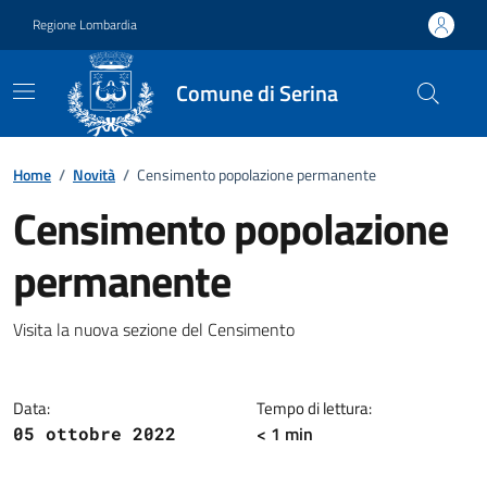
Vai ai contenuti
Vai al footer
Regione Lombardia
Comune di Serina
Home
/
Novità
/
Censimento popolazione permanente
Censimento popolazione
permanente
Dettagli della notizia
Visita la nuova sezione del Censimento
Data:
Tempo di lettura:
< 1 min
05 ottobre 2022