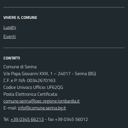
VIVERE IL COMUNE
Luoghi
Eventi
CONTATTI
Comune di Serina
V.le Papa Giovanni XXIII, 1 – 24017 - Serina (BG)
C.F. e P. IVA: 00342670163
Codice Univoco Ufficio: UF62QG
Posta Elettronica Certificata:
comune.serina@pec.regione.lombardia.it
E-mail:
info@comune.serina.bg.it
Tel.
+39 0345 66213
- fax +39 0345 56012