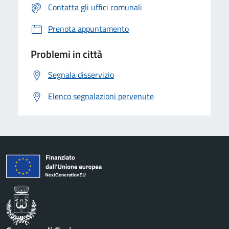
Contatta gli uffici comunali
Prenota appuntamento
Problemi in città
Segnala disservizio
Elenco segnalazioni pervenute