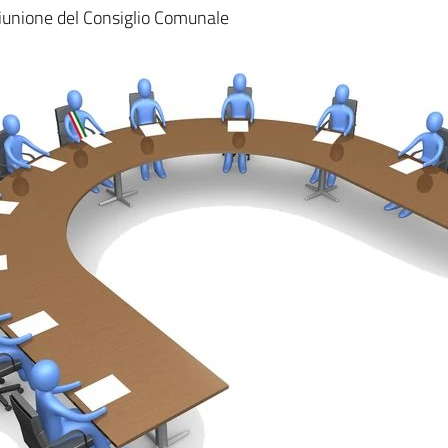
a
riunione del Consiglio Comunale