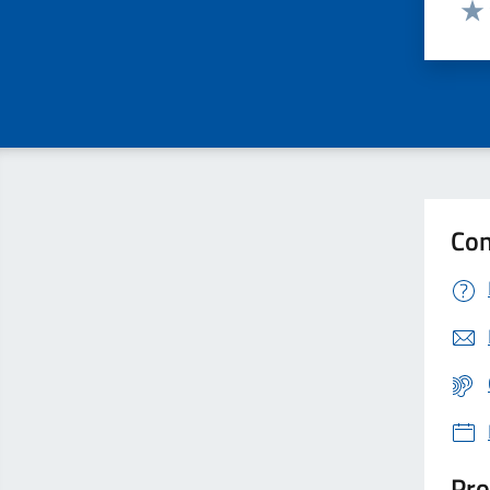
Valut
Valu
Con
Pro