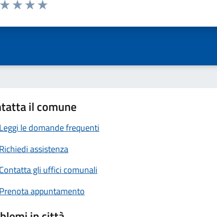
a da 1 a 5 stelle la pagina
ta 1 stelle su 5
Valuta 2 stelle su 5
Valuta 3 stelle su 5
Valuta 4 stelle su 5
Valuta 5 stelle su 5
tatta il comune
Leggi le domande frequenti
Richiedi assistenza
Contatta gli uffici comunali
Prenota appuntamento
blemi in città