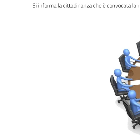
Dettagli della notizi
Si informa la cittadinanza che è convocata la 