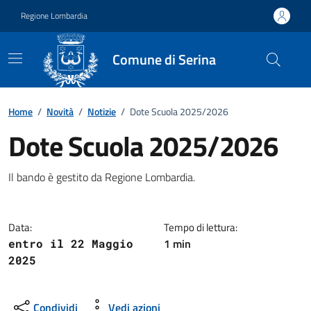
Vai ai contenuti
Vai al footer
Regione Lombardia
Comune di Serina
Home
/
Novità
/
Notizie
/
Dote Scuola 2025/2026
Dote Scuola 2025/2026
Dettagli della notizia
Il bando è gestito da Regione Lombardia.
Data:
Tempo di lettura:
1 min
entro il 22 Maggio
2025
Condividi
Vedi azioni