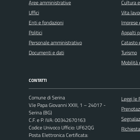
Aree amministrative
Cultura 
Uffici
Vita lavo
Enti e fondazioni
Imprese 
Politici
Appalti p
Personale amministrativo
Catasto e
Documenti e dati
Turismo
Mobilità 
CONTATTI
Comune di Serina
Leggi le
V.le Papa Giovanni XXIII, 1 – 24017 -
Prenota
Serina (BG)
Segnalazi
C.F. e P. IVA: 00342670163
Codice Univoco Ufficio: UF62QG
Richiesta
Posta Elettronica Certificata: