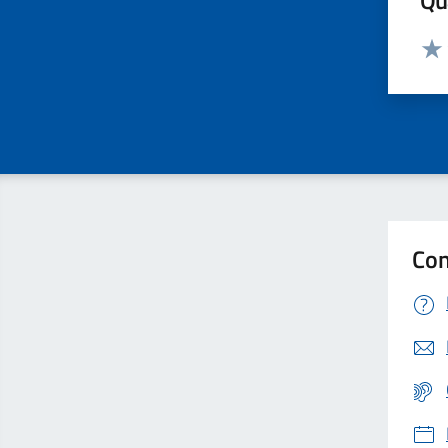
Qua
Valut
Valu
Con