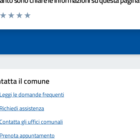
nto sono chiare le informazioni su questa pagina
a da 1 a 5 stelle la pagina
ta 1 stelle su 5
Valuta 2 stelle su 5
Valuta 3 stelle su 5
Valuta 4 stelle su 5
Valuta 5 stelle su 5
tatta il comune
Leggi le domande frequenti
Richiedi assistenza
Contatta gli uffici comunali
Prenota appuntamento