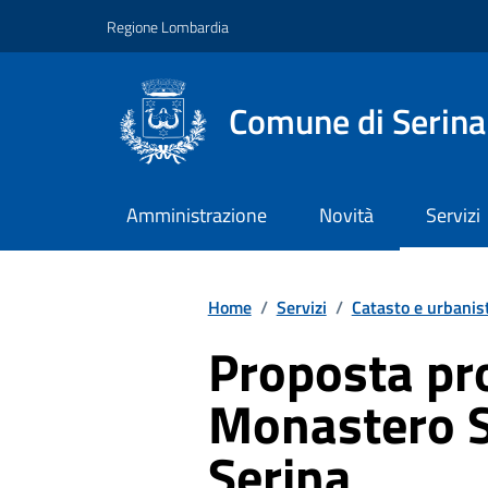
Vai ai contenuti
Vai al footer
Regione Lombardia
Comune di Serina
Amministrazione
Novità
Servizi
Home
/
Servizi
/
Catasto e urbanis
Proposta pr
Monastero SS
Serina