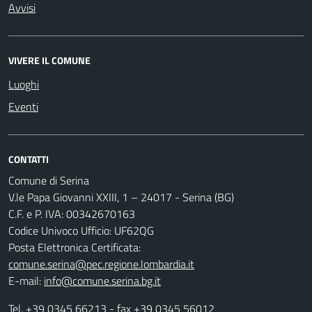
Avvisi
VIVERE IL COMUNE
Luoghi
Eventi
CONTATTI
Comune di Serina
V.le Papa Giovanni XXIII, 1 – 24017 - Serina (BG)
C.F. e P. IVA: 00342670163
Codice Univoco Ufficio: UF62QG
Posta Elettronica Certificata:
comune.serina@pec.regione.lombardia.it
E-mail:
info@comune.serina.bg.it
Tel.
+39 0345 66213
- fax +39 0345 56012