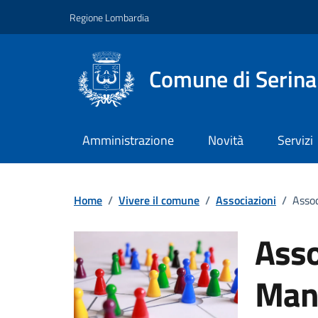
Vai ai contenuti
Vai al footer
Regione Lombardia
Comune di Serina
Amministrazione
Novità
Servizi
Home
/
Vivere il comune
/
Associazioni
/
Assoc
Asso
Mani