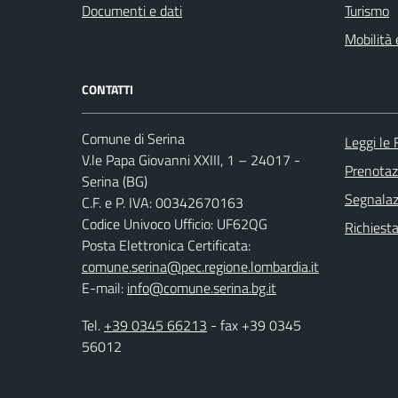
Documenti e dati
Turismo
Mobilità 
CONTATTI
Comune di Serina
Leggi le
V.le Papa Giovanni XXIII, 1 – 24017 -
Prenota
Serina (BG)
Segnalazi
C.F. e P. IVA: 00342670163
Codice Univoco Ufficio: UF62QG
Richiesta
Posta Elettronica Certificata:
comune.serina@pec.regione.lombardia.it
E-mail:
info@comune.serina.bg.it
Tel.
+39 0345 66213
- fax +39 0345
56012