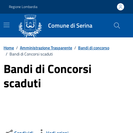
Vai ai contenuti
Vai al footer
Regione Lombardia
Comune di Serina
Home
/
Amministrazione Trasparente
/
Bandi di concorso
/
Bandi di Concorsi scaduti
Bandi di Concorsi
scaduti