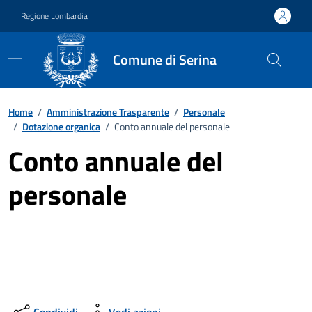
Vai ai contenuti
Vai al footer
Regione Lombardia
Comune di Serina
Home
/
Amministrazione Trasparente
/
Personale
/
Dotazione organica
/
Conto annuale del personale
Conto annuale del
personale