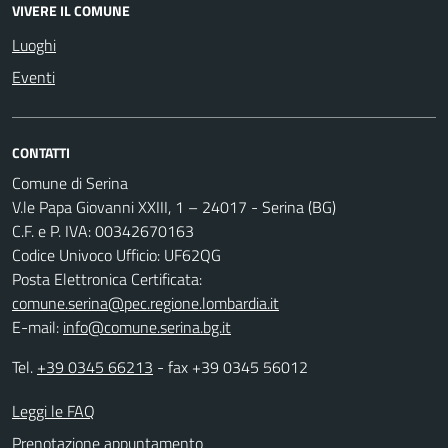
VIVERE IL COMUNE
Luoghi
Eventi
CONTATTI
Comune di Serina
V.le Papa Giovanni XXIII, 1 – 24017 - Serina (BG)
C.F. e P. IVA: 00342670163
Codice Univoco Ufficio: UF62QG
Posta Elettronica Certificata:
comune.serina@pec.regione.lombardia.it
E-mail:
info@comune.serina.bg.it
Tel.
+39 0345 66213
- fax +39 0345 56012
Leggi le FAQ
Prenotazione appuntamento