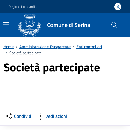
Vai ai contenuti
Vai al footer
Regione Lombardia
Comune di Serina
Home
/
Amministrazione Trasparente
/
Enti controllati
/
Società partecipate
Società partecipate
Condividi
Vedi azioni