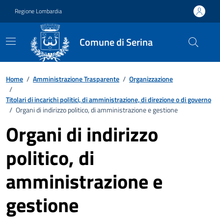
Vai ai contenuti
Vai al footer
Regione Lombardia
Comune di Serina
Home
/
Amministrazione Trasparente
/
Organizzazione
/
Titolari di incarichi politici, di amministrazione, di direzione o di governo
/
Organi di indirizzo politico, di amministrazione e gestione
Organi di indirizzo
politico, di
amministrazione e
gestione